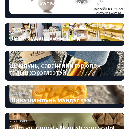
Угаалгын хатаагч эсгий бөмбөг гэж
юу вэ?
2021/03/10
Helen худалдааны цэгүүд
2023/06/08
Шампунь, савангийн гэр олон
талын хэрэглээтэй.
2023/06/08
Шинэ шампунь мэндэллээ!
2023/06/08
Calm your mind - Nourish your scalp!