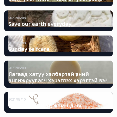
2023/06/08
Save our earth everyday!
2023/06/08
Sunday selfcare.
2023/06/08
Яагаад хатуу хэлбэртэй үсний
ангижруулагч хэрэглэх хэрэгтэй вэ?
2021/03/10
Монгол түүхий эд жамц давс.