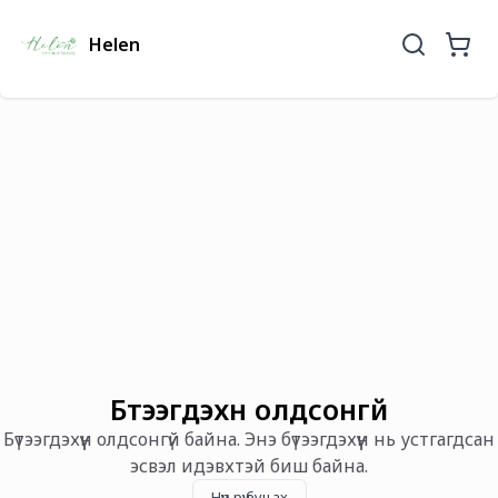
Helen
Бүтээгдэхүүн олдсонгүй
Бүтээгдэхүүн олдсонгүй байна. Энэ бүтээгдэхүүн нь устгагдсан
эсвэл идэвхтэй биш байна.
Нүүр рүү буцах