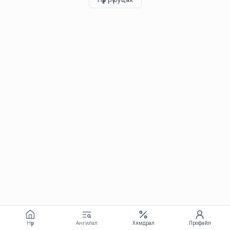
Нүүр
Ангилал
Хямдрал
Профайл