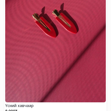
Үсний хавчаар