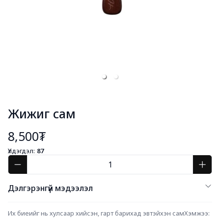
Жижиг сам
8,500₮
Үлдэгдэл:
87
Дэлгэрэнгүй мэдээлэл
Их биеийг нь хулсаар хийсэн, гарт барихад эвтэйхэн самХэмжээ: 