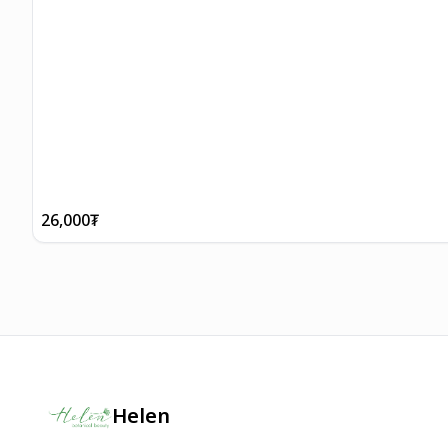
26,000
₮
Helen