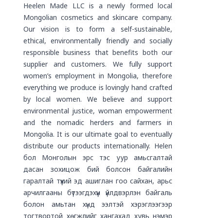
Heelen Made LLC is a newly formed local
Mongolian cosmetics and skincare company.
Our vision is to form a self-sustainable,
ethical, environmentally friendly and socially
responsible business that benefits both our
supplier and customers. We fully support
women’s employment in Mongolia, therefore
everything we produce is lovingly hand crafted
by local women. We believe and support
environmental justice, woman empowerment
and the nomadic herders and farmers in
Mongolia. It is our ultimate goal to eventually
distribute our products internationally. Helen
бол Монголын эрс тэс уур амьсгалтай
дасан зохицож бий болсон байгалийн
гаралтай түүхий эд ашиглан гоо сайхан, арьс
арчилгааны бүтээгдэхүүн үйлдвэрлэн байгаль
болон амьтан хүнд ээлтэй хэрэглээгээр
тогтвортой хөгжлийг хангахад хувь нэмэр