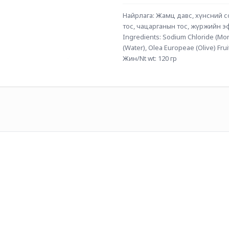
Найрлага: Жамц давс, хүнсний с
тос, чацарганын тос, жүржийн э
Ingredients: Sodium Chloride (Mongo
(Water), Olea Europeae (Olive) Fruit 
Жин/Nt wt: 120 гр