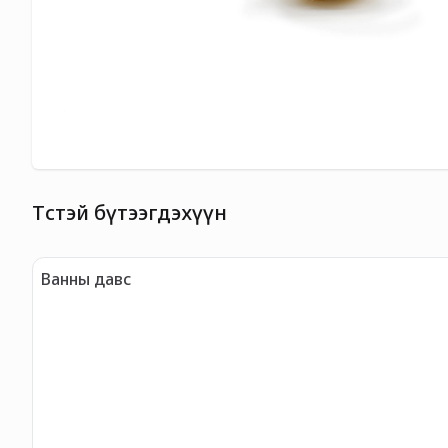
Төстэй бүтээгдэхүүн
Ванны давс