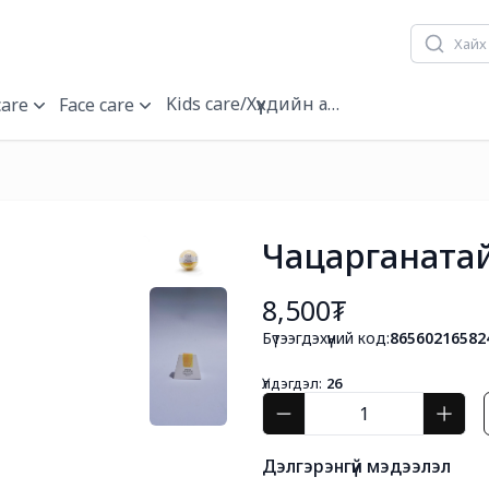
Kids care/Хүүхдийн арчилгаа
care
Face care
Чацарганатай
8,500₮
Бүтээгдэхүүний код:
86560216582
Үлдэгдэл:
26
Дэлгэрэнгүй мэдээлэл