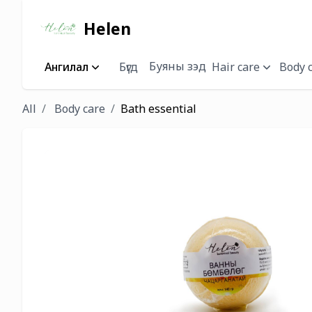
Helen
Буяны зэд
Ангилал
Бүгд
Hair care
Body 
All
Body care
Bath essential