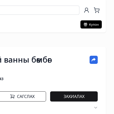
Купон
 ванны бөмбөг
43
САГСЛАХ
ЗАХИАЛАХ