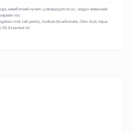
ода, нимбэгний хүчил, цэвэршүүлсэн ус, чидун жимсний 
фирийн тос 
lian rock salt-jamts), Sodium Bicarbonate, Citric Acid, Aqua 
Oil, Essential oil
Ха