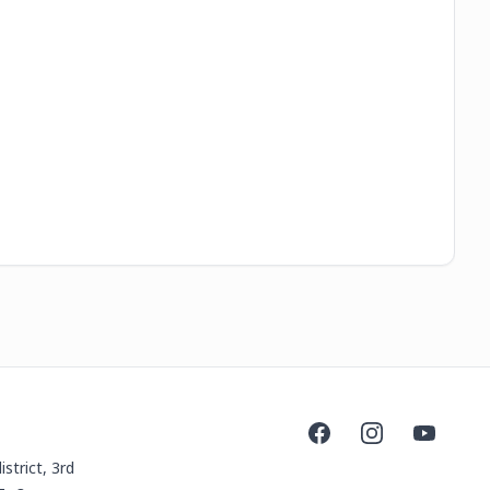
8,
Facebook
Instagram
YouTube
istrict, 3rd