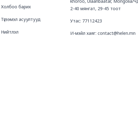
khoroo, Ulaanbaatar, Mongolia/Ч
Холбоо барих
2-40 мянгат, 29-45 тоот
Түгээмэл асуултууд
Утас: 77112423
Нийтлэл
И-мэйл хаяг: contact@helen.mn