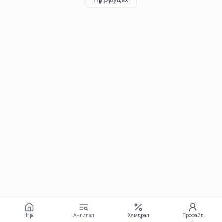
Нүүр
Ангилал
Хямдрал
Профайл