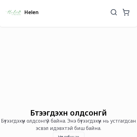
Helen
Бүтээгдэхүүн олдсонгүй
Бүтээгдэхүүн олдсонгүй байна. Энэ бүтээгдэхүүн нь устгагдсан
эсвэл идэвхтэй биш байна.
Нүүр рүү буцах