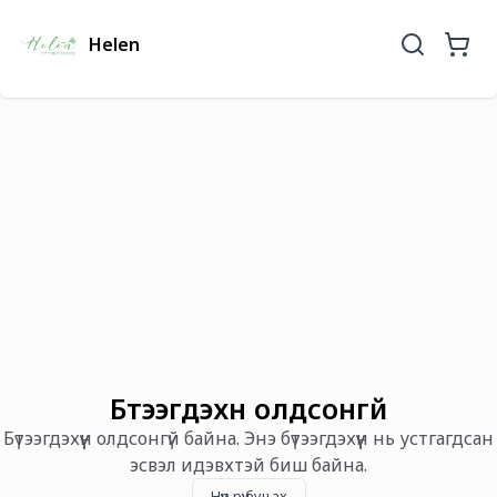
Helen
Бүтээгдэхүүн олдсонгүй
Бүтээгдэхүүн олдсонгүй байна. Энэ бүтээгдэхүүн нь устгагдсан
эсвэл идэвхтэй биш байна.
Нүүр рүү буцах