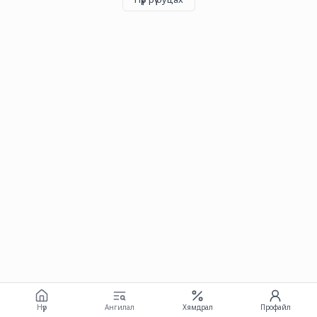
Нүүр
Ангилал
Хямдрал
Профайл