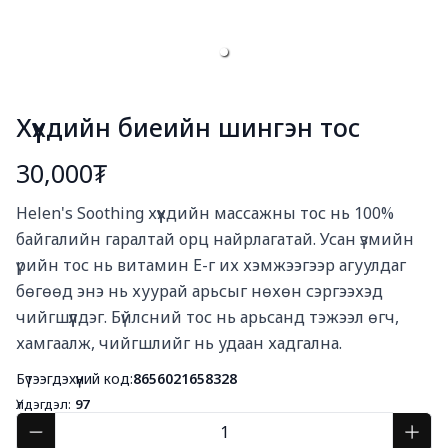
Хүүхдийн биеийн шингэн тос
30,000₮
Богино тайлбар
Helen's Soothing хүүхдийн массажны тос нь 100% 
байгалийн гаралтай орц найрлагатай. Усан үзмийн 
үрийн тос нь витамин Е-г их хэмжээгээр агуулдаг 
бөгөөд энэ нь хуурай арьсыг нөхөн сэргээхэд 
чийгшүүлдэг. Бүйлсний тос нь арьсанд тэжээл өгч, 
хамгаалж, чийгшлийг нь удаан хадгална.
Бүтээгдэхүүний код:
8656021658328
Үлдэгдэл:
97