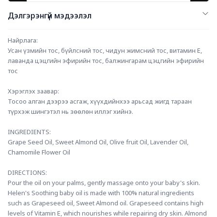
Дэлгэрэнгүй мэдээлэл
Найрлага:
Усан үзмийн тос, бүйлсний тос, чидун жимсний тос, витамин Е, 
лаванда цэцгийн эфирийн тос, балжингарам цэцгийн эфирийн 
тос
Хэрэглэх заавар:
Тосоо алган дээрээ асгаж, хүүхдийнхээ арьсад жигд тараан 
түрхэж шингэтэл нь зөөлөн иллэг хийнэ.
INGREDIENTS:
Grape Seed Oil, Sweet Almond Oil, Olive fruit Oil, Lavender Oil, 
Chamomile Flower Oil
DIRECTIONS:
Pour the oil on your palms, gently massage onto your baby's skin.
Helen's Soothing baby oil is made with 100% natural ingredients 
such as Grapeseed oil, Sweet Almond oil. Grapeseed contains high 
levels of Vitamin E, which nourishes while repairing dry skin. Almond 