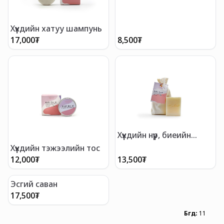
Хүүхдийн хатуу шампунь
17,000
₮
8,500
₮
Хүүхдийн нүүр, биеийн
саван
Хүүхдийн тэжээлийн тос
12,000
₮
13,500
₮
Эсгий саван
17,500
₮
Бүгд
:
11