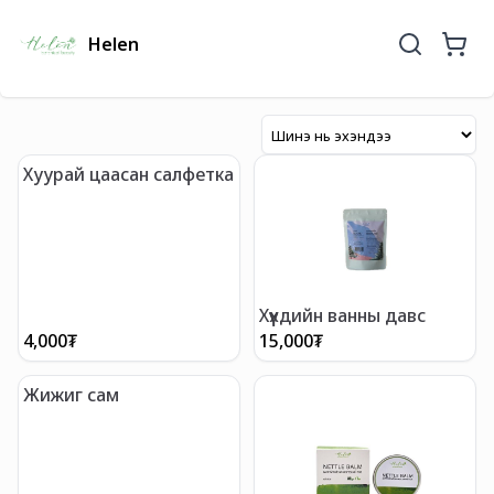
Helen
Хуурай цаасан салфетка
Хүүхдийн ванны давс
4,000
₮
15,000
₮
Жижиг сам