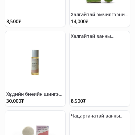
Халгайтай эмчилгээний
тос
8,500
₮
14,000
₮
Халгайтай ванны
бөмбөг
Хүүхдийн биеийн шингэн
тос
30,000
₮
8,500
₮
Чацарганатай ванны
бөмбөг