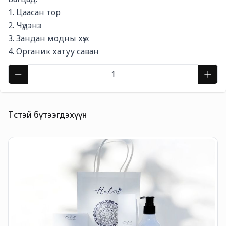
1. Цаасан тор

2. Чүдэнз

3. Зандан модны хүж

4. Органик хатуу саван
Төстэй бүтээгдэхүүн