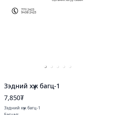
Зэдний хүж багц-1
7,850₮
Богино тайлбар
Зэдний хүж багц-1

Багцад:
