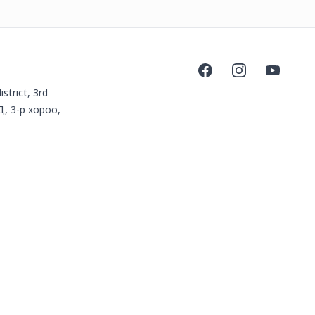
Facebook
Instagram
YouTube
istrict, 3rd
Д, 3-р хороо,