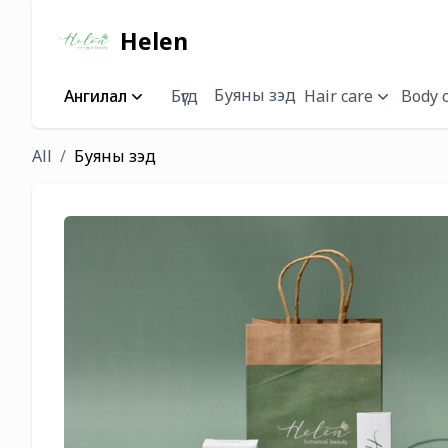
Helen
Буяны зэд
Ангилал
Бүгд
Hair care
Body 
All
Буяны зэд