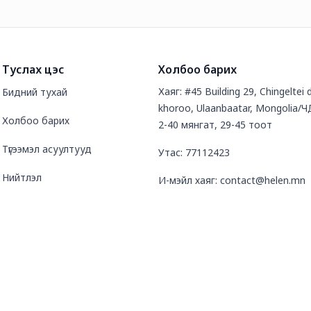
Туслах цэс
Холбоо барих
Хаяг: #45 Building 29, Chingeltei d
Бидний тухай
khoroo, Ulaanbaatar, Mongolia/Ч
Холбоо барих
2-40 мянгат, 29-45 тоот
Түгээмэл асуултууд
Утас: 77112423
Нийтлэл
И-мэйл хаяг: contact@helen.mn