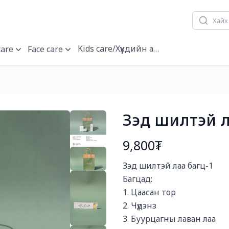
Kids care/Хүүхдийн арчилгаа
care
Face care
Зэд шилтэй л
9,800₮
Богино тайлбар
Зэд шилтэй лаа багц-1

Багцад:

1. Цаасан тор

2. Чүдэнз

3. Буурцагны лаван лаа
