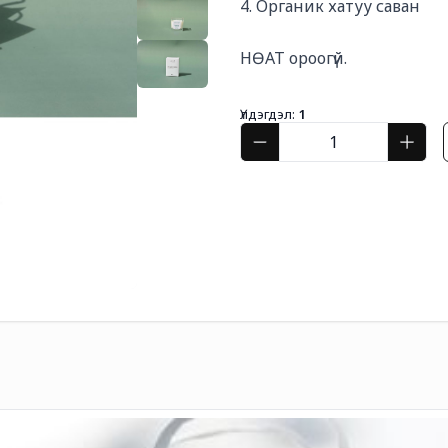
4. Органик хатуу саван

НӨАТ ороогүй.
Үлдэгдэл:
1