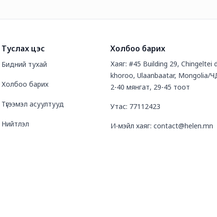
Туслах цэс
Холбоо барих
Хаяг: #45 Building 29, Chingeltei d
Бидний тухай
khoroo, Ulaanbaatar, Mongolia/Ч
Холбоо барих
2-40 мянгат, 29-45 тоот
Түгээмэл асуултууд
Утас: 77112423
Нийтлэл
И-мэйл хаяг: contact@helen.mn