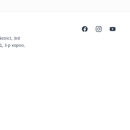
Facebook
Instagram
YouTube
istrict, 3rd
Д, 3-р хороо,