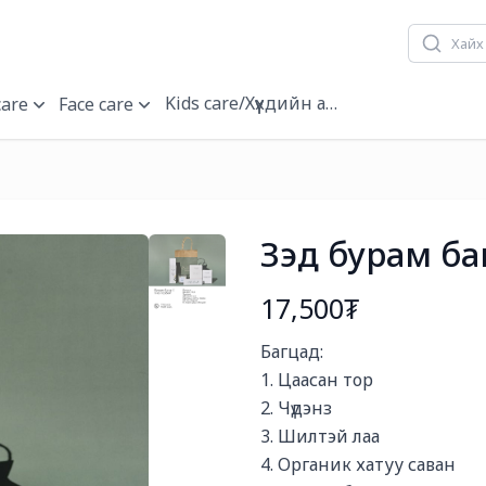
Kids care/Хүүхдийн арчилгаа
care
Face care
Зэд бурам ба
17,500₮
Богино тайлбар
Багцад:

1. Цаасан тор

2. Чүдэнз

3. Шилтэй лаа

4. Органик хатуу саван
