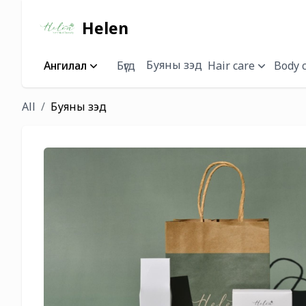
Helen
Буяны зэд
Ангилал
Бүгд
Hair care
Body 
All
Буяны зэд