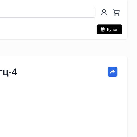
Купон
гц-4