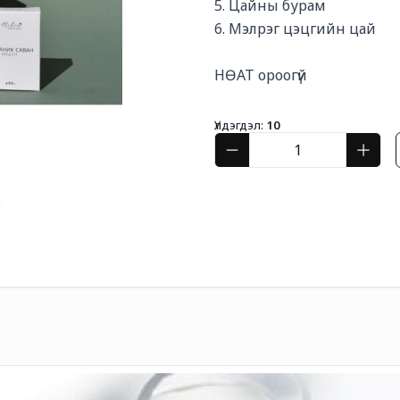
5. Цайны бурам

6. Мэлрэг цэцгийн цай

НӨАТ ороогүй
Үлдэгдэл:
10