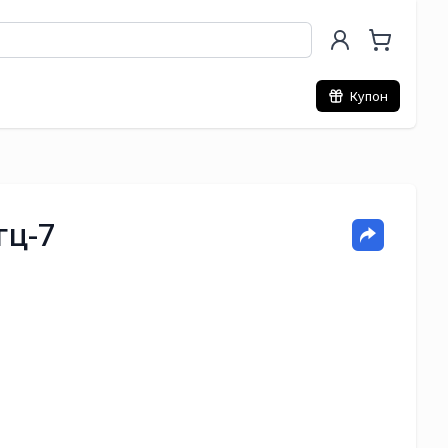
Купон
гц-7