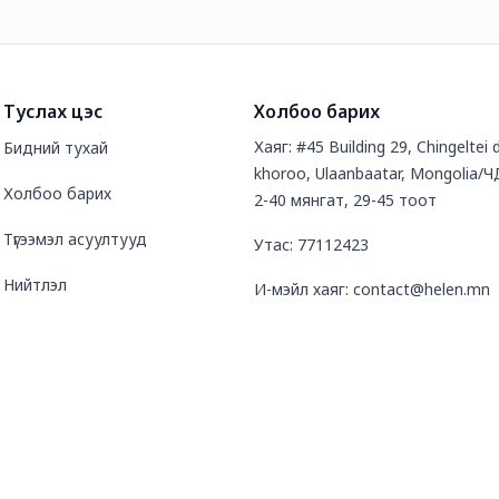
Туслах цэс
Холбоо барих
Хаяг: #45 Building 29, Chingeltei d
Бидний тухай
khoroo, Ulaanbaatar, Mongolia/Ч
Холбоо барих
2-40 мянгат, 29-45 тоот
Түгээмэл асуултууд
Утас: 77112423
Нийтлэл
И-мэйл хаяг: contact@helen.mn