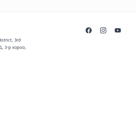
Facebook
Instagram
YouTube
istrict, 3rd
Д, 3-р хороо,