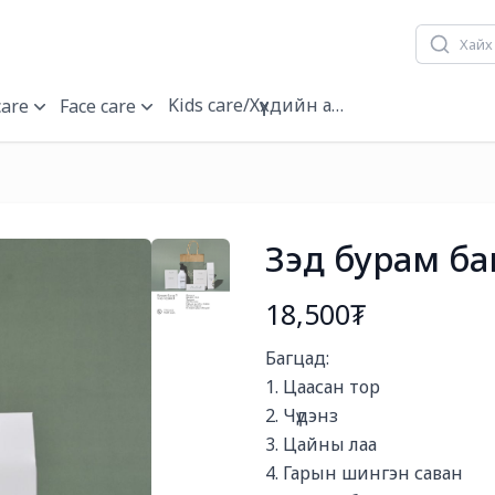
Kids care/Хүүхдийн арчилгаа
care
Face care
Зэд бурам ба
18,500₮
Богино тайлбар
Багцад:

1. Цаасан тор

2. Чүдэнз

3. Цайны лаа

4. Гарын шингэн саван
