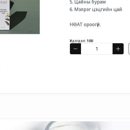
5. Цайны бурам

6. Мэлрэг цэцгийн цай

НӨАТ ороогүй.
Үлдэгдэл:
100