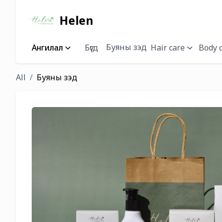
Helen
Буяны зэд
Ангилал
Бүгд
Hair care
Body 
All
Буяны зэд